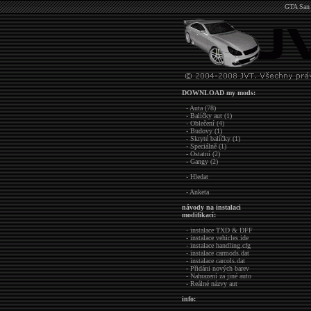
GTA San 
DOWNLOAD my mods:
- Auta (78)
- Balíčky aut (1)
- Oblečení (4)
- Budovy (1)
- Skryté balíčky (1)
- Speciálně (1)
- Ostatní (2)
- Gangy (2)
- Hledat
- Anketa
návody na instalaci
modifikací:
- instalace TXD & DFF
- instalace vehicles.ide
- instalace handling.cfg
- instalace carmods.dat
- instalace carcols.dat
- Přidáni nových barev
- Nahrazení za jiné auto
- Reálné názvy aut
info: