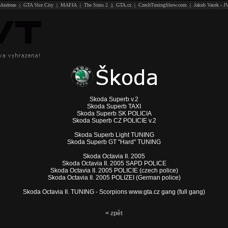
Andreas
|
GTA Vice City
|
MAFIA
|
The Sims 2
||
GTA.cz
|
CzechTuningShow.com
|
Jakub Vacek - J
Skoda Superb v.2
Skoda Superb TAXI
Skoda Superb SK POLICIA
Skoda Superb CZ POLICIE v.2
Skoda Superb Light TUNING
Skoda Superb GT "Hard" TUNING
Skoda Octavia II. 2005
Skoda Octavia II. 2005 SAPD POLICE
Skoda Octavia II. 2005 POLICIE (czech police)
Skoda Octavia II. 2005 POLIZEI (German police)
Skoda Octavia II. TUNING - Scorpions www.gta.cz gang (full gang)
< zpět