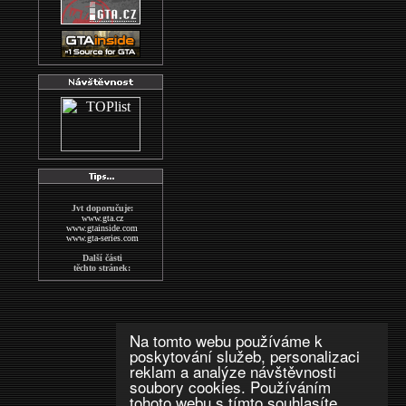
Jvt doporučuje:
www.gta.cz
www.gtainside.com
www.gta-series.com
Další části
těchto stránek:
GTA San Andreas
GTA Vice City
The Sims2
Wallpapers
MAFIA
Na tomto webu používáme k
indexs
poskytování služeb, personalizaci
GTA CZECH FORUM
reklam a analýze návštěvnosti
Další stránky
soubory cookies. Používáním
o hře GTA:
tohoto webu s tímto souhlasíte.
www.gta-downloads.com
www.grandtheftauto.fr