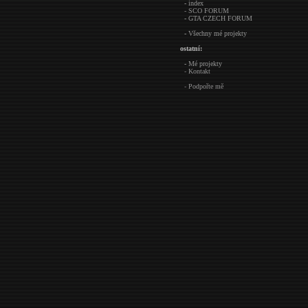
- index
- SCO FORUM
- GTA CZECH FORUM
- Všechny mé projekty
ostatní:
- Mé projekty
- Kontakt
- Podpořte mě