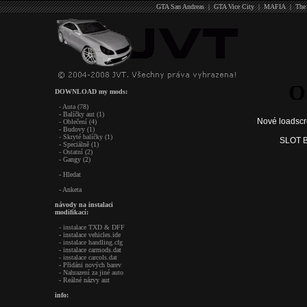
GTA San Andreas
|
GTA Vice City
|
MAFIA
|
The
O
DOWNLOAD my mods:
- Auta (78)
- Balíčky aut (1)
Nové loadscr
- Oblečení (4)
- Budovy (1)
- Skryté balíčky (1)
SLOT B
- Speciálně (1)
- Ostatní (2)
- Gangy (2)
- Hledat
- Anketa
návody na instalaci
modifikací:
- instalace TXD & DFF
- instalace vehicles.ide
- instalace handling.cfg
- instalace carmods.dat
- instalace carcols.dat
- Přidáni nových barev
- Nahrazení za jiné auto
- Reálné názvy aut
info: