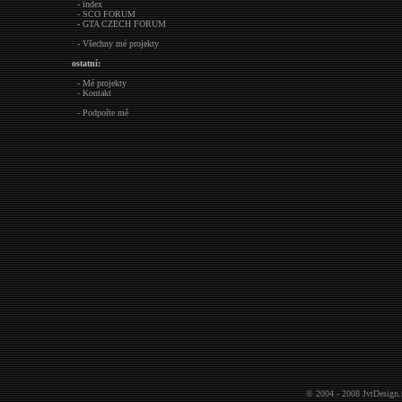
- index
- SCO FORUM
- GTA CZECH FORUM
- Všechny mé projekty
ostatní:
- Mé projekty
- Kontakt
- Podpořte mě
© 2004 - 2008
JvtDesign.