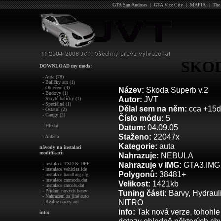
GTA San Andreas
|
GTA Vice City
|
MAFIA
|
The
SKO
DOWNLOAD my mods:
- Auta (78)
- Balíčky aut (1)
- Oblečení (4)
Název:
Skoda Superb v.2
- Budovy (1)
Autor:
JVT
- Skryté balíčky (1)
- Speciálně (1)
Dělal sem na něm:
cca +15
- Ostatní (2)
- Gangy (2)
Číslo módu:
5
- Hledat
Datum:
04.09.05
Staženo:
22047x
- Anketa
Kategorie:
auta
návody na instalaci
modifikací:
Nahrazuje:
NEBULA
Nahrazuje v IMG:
GTA3.IMG
- instalace TXD & DFF
- instalace vehicles.ide
Polygonů:
38481+
- instalace handling.cfg
- instalace carmods.dat
Velikost:
1421kb
- instalace carcols.dat
- Přidáni nových barev
Tuning části:
Barvy, Hydrauli
- Nahrazení za jiné auto
NITRO
- Reálné názvy aut
in
fo:
Tak nová verze, tohohle S
info: