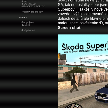
dotazy ohledně některých chy
- index
- SCO FORUM
SA, tak nedostatky které jse
- GTA CZECH FORUM
Superbovi... Takže, v nové ve
- Všechny mé projekty
zaveden výfuk, centrované lok
ostatní:
dalších detailů ale hlavně pl
malou spec. osvětlením :D, n
- Mé projekty
- Kontakt
Screen-shot:
- Podpořte mě