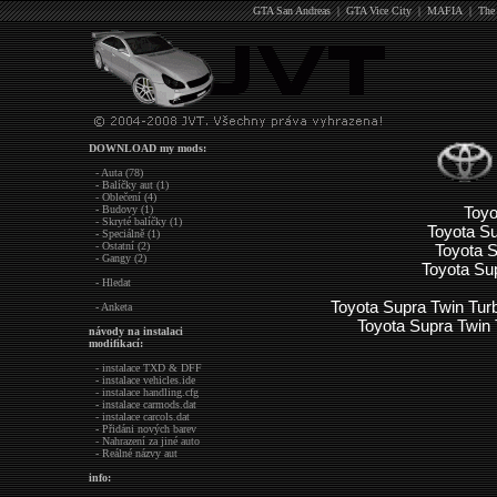
GTA San Andreas
|
GTA Vice City
|
MAFIA
|
The
DOWNLOAD my mods:
- Auta (78)
- Balíčky aut (1)
- Oblečení (4)
- Budovy (1)
Toyo
- Skryté balíčky (1)
Toyota S
- Speciálně (1)
- Ostatní (2)
Toyota S
- Gangy (2)
Toyota Su
- Hledat
Toyota Supra Twin Turb
- Anketa
Toyota Supra Twin
návody na instalaci
modifikací:
- instalace TXD & DFF
- instalace vehicles.ide
- instalace handling.cfg
- instalace carmods.dat
- instalace carcols.dat
- Přidáni nových barev
- Nahrazení za jiné auto
- Reálné názvy aut
info: