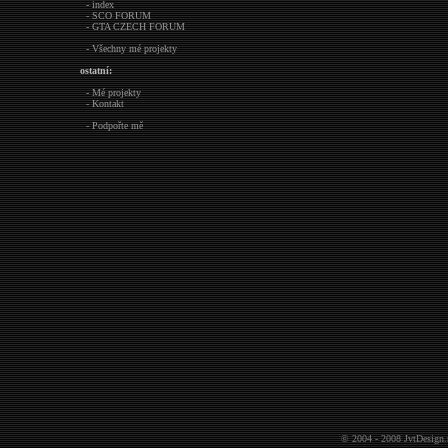
- index
- SCO FORUM
- GTA CZECH FORUM
- Všechny mé projekty
ostatní:
- Mé projekty
- Kontakt
- Podpořte mě
© 2004 - 2008
JvtDesign.