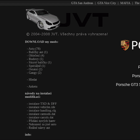
GTA San Andreas
|
GTA Vice City
|
MAFIA
|
The
DOWNLOAD my mods:
- Auta (78)
- Balíčky aut (1)
- Oblečení (4)
- Budovy (1)
- Skryté balíčky (1)
- Speciálně (1)
P
- Ostatní (2)
- Gangy (2)
Pors
- Hledat
Porsche GT3 
- Anketa
návody na instalaci
modifikací:
- instalace TXD & DFF
- instalace vehicles.ide
- instalace handling.cfg
- instalace carmods.dat
- instalace carcols.dat
- Přidáni nových barev
- Nahrazení za jiné auto
- Reálné názvy aut
info: