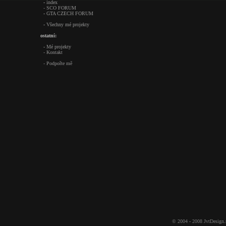
- index
- SCO FORUM
- GTA CZECH FORUM
- Všechny mé projekty
ostatní:
- Mé projekty
- Kontakt
- Podpořte mě
© 2004 - 2008
JvtDesign.