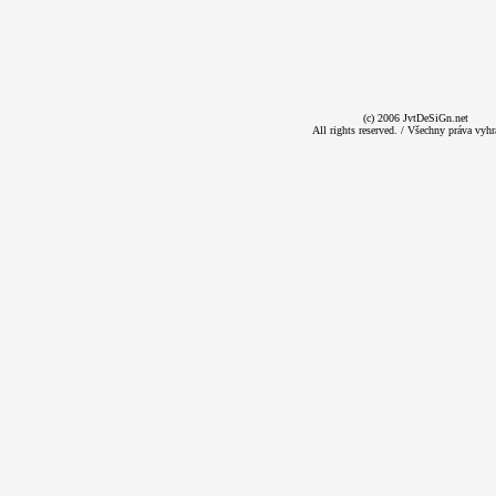
(c) 2006 JvtDeSiGn.net
All rights reserved. / Všechny práva vyhr