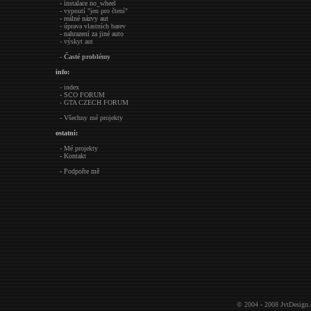
- instalace no_wheel
- vypnutí "jen pro čtení"
- reálné názvy aut
- úprava vlastních barev
- nahrazení za jiné auto
- výskyt aut
-
Časté problémy
info:
- index
- SCO FORUM
- GTA CZECH FORUM
- Všechny mé projekty
ostatní:
- Mé projekty
- Kontakt
- Podpořte mě
© 2004 - 2008
JvtDesign.