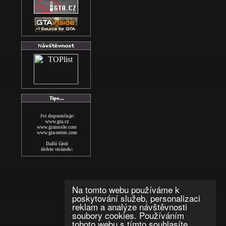
Jvt doporučuje:
www.gta.cz
www.gtainside.com
www.gta-series.com
Další části
těchto stránek:
GTA San Andreas
GTA Vice City
The Sims2
Wallpapers
MAFIA
Na tomto webu používáme k
indexs
poskytování služeb, personalizaci
GTA CZECH FORUM
reklam a analýze návštěvnosti
Další stránky
soubory cookies. Používáním
o hře GTA:
www.gta-downloads.com
tohoto webu s tímto souhlasíte.
www.grandtheftauto.fr