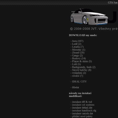
GTA San 
DOWNLOAD my mods:
- Auta (107)
- Lodě (2)
- Letadla (7)
- Motorky (1)
- Zbraně (20)
- Gangy (2)
- Budovy (14)
- Player & skins (5)
- Lidé (5)
- Backgounds, huds (2)
- Skryté balíčky (8)
- vylepšení (2)
- ostatní (7)
- IDEAL CITY
- Hledat
návody na instalaci
modifikací:
- instalace dff & txd
- instalace col souboru
- instalace defaul.ide
- instalace handlinch.cfg
- instalace carcols.dat
- přidání nové palety