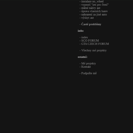
- instalace no_wheel
- vypnutí "jen pro čtení"
- reálné názvy aut
- úprava vlastních barev
- nahrazení za jiné auto
- výskyt aut
-
Časté problémy
info:
- index
- SCO FORUM
- GTA CZECH FORUM
- Všechny mé projekty
ostatní:
- Mé projekty
- Kontakt
- Podpořte mě