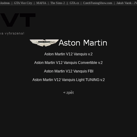
Andreas
|
GTA Vice City
|
MAFIA
|
The Sims 2
||
GTA.cz
|
CzechTuningShow.com
|
Jakub Vacek - J
Aston Martin V12 Vanquis v.2
Aston Martin V12 Vanquis Convertible v.2
Aston Martin V12 Vanquis FBI
Aston Martin V12 Vanquis Light TUNING v.2
< zpět