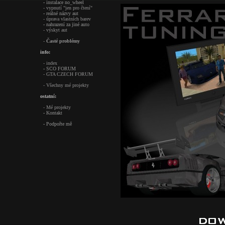
- instalace no_wheel
- vypnutí "jen pro čtení"
- reálné názvy aut
- úprava vlastních barev
- nahrazení za jiné auto
- výskyt aut
-
Časté problémy
info:
- index
- SCO FORUM
- GTA CZECH FORUM
- Všechny mé projekty
ostatní:
- Mé projekty
- Kontakt
- Podpořte mě