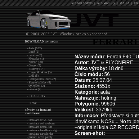
GTA San Andreas
|
GTA Vice City
|
MAFIA
|
The
FERRARI 
DOWNLOAD my mods:
- Auta (107)
- Lodě (2)
- Letadla (7)
Název módu:
Ferrari F40 T
- Motorky (1)
Autor:
JVT & FLYONFIRE
- Zbraně (20)
- Gangy (2)
Délka výroby:
18 dnů
- Budovy (14)
- Player & skins (5)
Číslo módu:
56
- Lidé (5)
- Backgounds, huds (2)
Datum:
25.07.04
- Skryté balíčky (8)
Staženo:
4551x
- vylepšení (2)
- ostatní (7)
Kategorie:
auta
- IDEAL CITY
Nahrazuje:
hotring
Polygonie:
99606
- Hledat
Velikost:
3379kb
návody na instalaci
modifikací:
Informace:
Představte si aut
- instalace dff & txd
láhvičkama NOSu... No to jde u
- instalace col souboru
+originální kola OZ RECOR
- instalace defaul.ide
- instalace handlinch.cfg
Screen-shot:
- instalace carcols.dat
- přidání nové palety