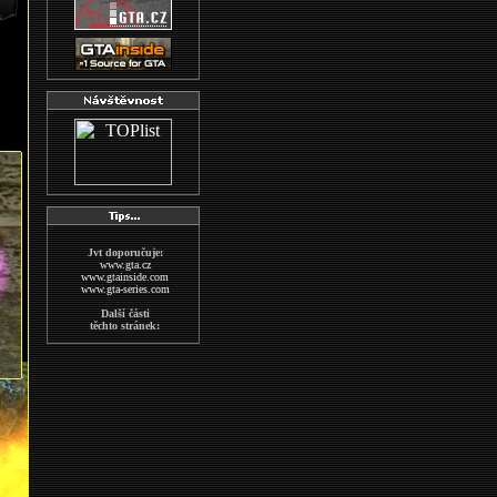
Jvt doporučuje:
www.gta.cz
www.gtainside.com
www.gta-series.com
Další části
těchto stránek:
GTA San Andreas
GTA Vice City
The Sims2
Wallpapers
MAFIA
indexs
GTA CZECH FORUM
Další stránky
o hře GTA:
www.gta-downloads.com
www.grandtheftauto.fr