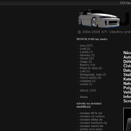
GTA San 
DOWNLOAD my mods:
- Auta (107)
- Lodě (2)
- Letadla (7)
Náz
- Motorky (1)
Auto
- Zbraně (20)
Dél
- Gangy (2)
- Budovy (14)
Čís
- Player & skins (5)
Dat
- Lidé (5)
Sta
- Backgounds, huds (2)
- Skryté balíčky (8)
Kate
- vylepšení (2)
Nah
- ostatní (7)
Pol
- IDEAL CITY
Veli
Inf
- Hledat
Scre
návody na instalaci
modifikací:
- instalace dff & txd
- instalace col souboru
- instalace defaul.ide
- instalace handlinch.cfg
- instalace carcols.dat
- přidání nové palety