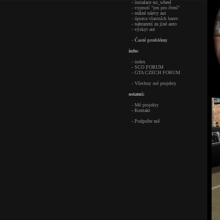
- instalace no_wheel
- vypnutí "jen pro čtení"
- reálné názvy aut
- úprava vlastních barev
- nahrazení za jiné auto
- výskyt aut
-
Časté problémy
info:
- index
- SCO FORUM
- GTA CZECH FORUM
- Všechny mé projekty
ostatní:
- Mé projekty
- Kontakt
- Podpořte mě