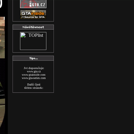
Jvt doporučuje:
www.gta.cz
www.gtainside.com
www.gta-series.com
Další části
těchto stránek:
GTA San Andreas
GTA Vice City
The Sims2
Wallpapers
MAFIA
indexs
GTA CZECH FORUM
Další stránky
o hře GTA:
www.gta-downloads.com
www.grandtheftauto.fr