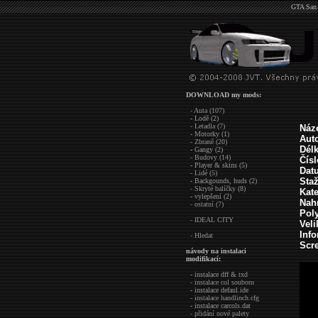
GTA San 
DOWNLOAD my mods:
- Auta (107)
- Lodě (2)
- Letadla (7)
Náz
- Motorky (1)
Auto
- Zbraně (20)
Dél
- Gangy (2)
- Budovy (14)
Čís
- Player & skins (5)
Dat
- Lidé (5)
Sta
- Backgounds, huds (2)
- Skryté balíčky (8)
Kate
- vylepšení (2)
Nah
- ostatní (7)
Pol
- IDEAL CITY
Veli
Inf
- Hledat
Scre
návody na instalaci
modifikací:
- instalace dff & txd
- instalace col souboru
- instalace defaul.ide
- instalace handlinch.cfg
- instalace carcols.dat
- přidání nové palety