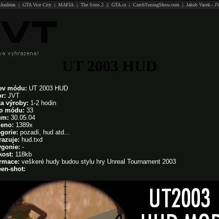
Andreas
|
GTA Vice City
|
MAFIA
|
The Sims 2
||
GTA.cz
|
CzechTuningShow.com
|
Jakub Vacek - J
UT 2003 HUD
ev módu:
UT 2003 HUD
r:
JVT
ka výroby:
1-2 hodin
lo módu:
33
um:
30.05.04
ženo:
1389x
gorie:
pozadí, hud atd...
razuje:
hud.txd
ygonie:
-
kost:
118kb
ormace:
veškeré hudy budou stylu hry Unreal Tournament 2003
en-shot: