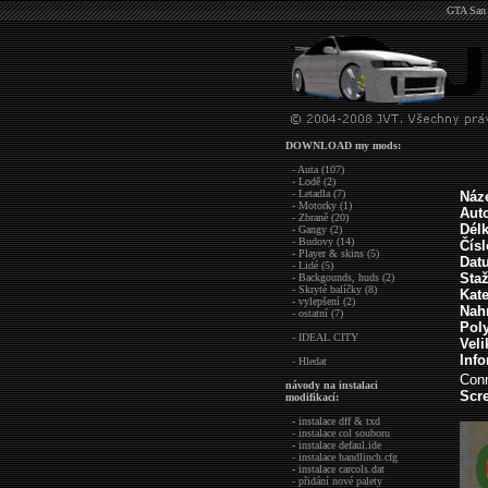
GTA San 
DOWNLOAD my mods:
- Auta (107)
- Lodě (2)
- Letadla (7)
Náz
- Motorky (1)
Auto
- Zbraně (20)
Dél
- Gangy (2)
- Budovy (14)
Čís
- Player & skins (5)
Dat
- Lidé (5)
Sta
- Backgounds, huds (2)
- Skryté balíčky (8)
Kate
- vylepšení (2)
Nah
- ostatní (7)
Pol
- IDEAL CITY
Veli
Inf
- Hledat
Con
návody na instalaci
Scre
modifikací:
- instalace dff & txd
- instalace col souboru
- instalace defaul.ide
- instalace handlinch.cfg
- instalace carcols.dat
- přidání nové palety