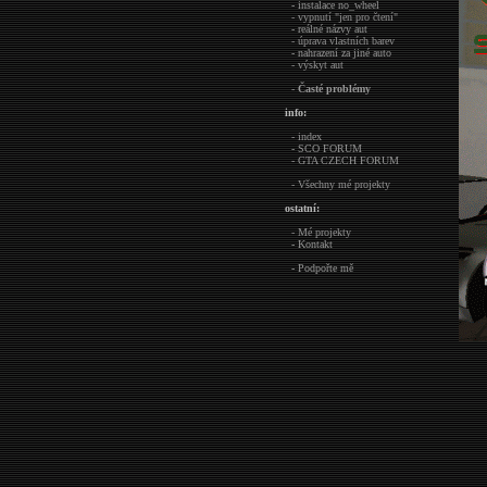
- instalace no_wheel
- vypnutí "jen pro čtení"
- reálné názvy aut
- úprava vlastních barev
- nahrazení za jiné auto
- výskyt aut
-
Časté problémy
info:
- index
- SCO FORUM
- GTA CZECH FORUM
- Všechny mé projekty
ostatní:
- Mé projekty
- Kontakt
- Podpořte mě