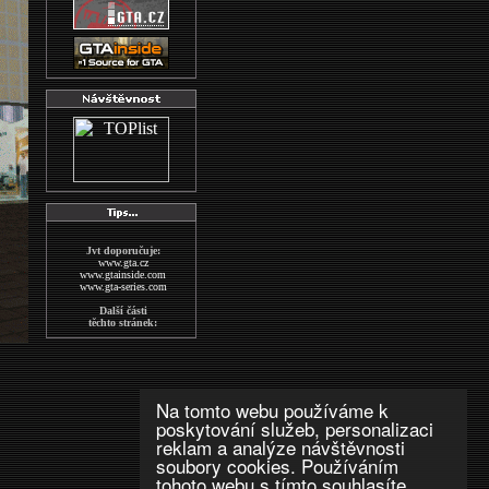
Jvt doporučuje:
www.gta.cz
www.gtainside.com
www.gta-series.com
Další části
těchto stránek:
GTA San Andreas
GTA Vice City
The Sims2
Wallpapers
MAFIA
Na tomto webu používáme k
indexs
poskytování služeb, personalizaci
GTA CZECH FORUM
reklam a analýze návštěvnosti
Další stránky
soubory cookies. Používáním
o hře GTA:
www.gta-downloads.com
tohoto webu s tímto souhlasíte.
www.grandtheftauto.fr