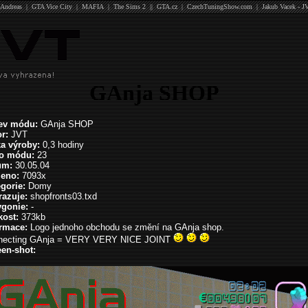
Andreas
|
GTA Vice City
|
MAFIA
|
The Sims 2
||
GTA.cz
|
CzechTuningShow.com
|
Jakub Vacek - J
GAnja SHOP
ev módu:
GAnja SHOP
r:
JVT
ka výroby:
0,3 hodiny
lo módu:
23
um:
30.05.04
ženo:
7093x
gorie:
Domy
razuje:
shopfronts03.txd
ygonie:
-
kost:
373kb
ormace:
Logo jednoho obchodu se změní na GAnja shop.
necting GAnja = VERY VERY NICE JOINT
en-shot: