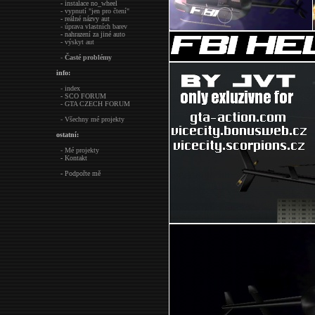
- instalace no_wheel
- vypnutí "jen pro čtení"
- reálné názvy aut
- úprava vlastních barev
- nahrazení za jiné auto
- výskyt aut
-
Časté problémy
info:
- index
- SCO FORUM
- GTA CZECH FORUM
- Všechny mé projekty
ostatní:
- Mé projekty
- Kontakt
- Podpořte mě