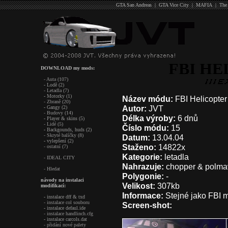
GTA San Andreas
|
GTA Vice City
|
MAFIA
|
The
FBI HE
DOWNLOAD my mods:
- Auta (107)
- Lodě (2)
- Letadla (7)
- Motorky (1)
Název módu:
FBI Helicopter
- Zbraně (20)
Autor:
JVT
- Gangy (2)
- Budovy (14)
Délka výroby:
6 dnů
- Player & skins (5)
- Lidé (5)
Číslo módu:
15
- Backgounds, huds (2)
- Skryté balíčky (8)
Datum:
13.04.04
- vylepšení (2)
Staženo:
14822x
- ostatní (7)
Kategorie:
letadla
- IDEAL CITY
Nahrazuje:
chopper & polma
- Hledat
Polygonie:
-
návody na instalaci
Velikost:
307kb
modifikací:
Informace:
Stejné jako FBI m
- instalace dff & txd
- instalace col souboru
Screen-shot:
- instalace defaul.ide
- instalace handlinch.cfg
- instalace carcols.dat
- přidání nové palety