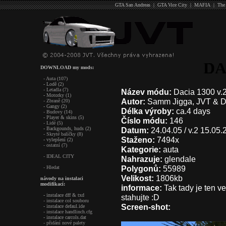
GTA San Andreas
|
GTA Vice City
|
MAFIA
|
The
DA
DOWNLOAD my mods:
- Auta (107)
- Lodě (2)
- Letadla (7)
Název módu:
Dacia 1300 v.
- Motorky (1)
Autor:
Samm Jigga, JVT & D
- Zbraně (20)
- Gangy (2)
Délka výroby:
ca.4 days
- Budovy (14)
- Player & skins (5)
Číslo módu:
146
- Lidé (5)
- Backgounds, huds (2)
Datum:
24.04.05 / v.2 15.05
- Skryté balíčky (8)
Staženo:
7494x
- vylepšení (2)
- ostatní (7)
Kategorie:
auta
- IDEAL CITY
Nahrazuje:
glendale
Polygonů:
55989
- Hledat
Velikost:
1806kb
návody na instalaci
modifikací:
in
formace:
Tak tady je ten v
- instalace dff & txd
stahujte :D
- instalace col souboru
Screen-shot:
- instalace defaul.ide
- instalace handlinch.cfg
- instalace carcols.dat
- přidání nové palety