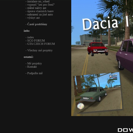
- instalace no_wheel
- vypnutí "jen pro čtení"
- reálné názvy aut
- úprava vlastních barev
- nahrazení za jiné auto
- výskyt aut
-
Časté problémy
info:
- index
- SCO FORUM
- GTA CZECH FORUM
- Všechny mé projekty
ostatní:
- Mé projekty
- Kontakt
- Podpořte mě