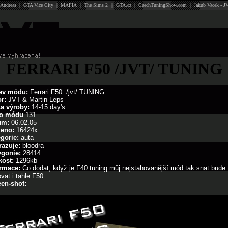
Andreas
|
GTA Vice City
|
MAFIA
|
The Sims 2
||
GTA.cz
|
CzechTuningShow.com
|
Jakub Vacek - J
FERRARI F50 /JVT/ TUNING
ev módu:
Ferrari F50 /jvt/ TUNING
or:
JVT & Martin Leps
ka výroby:
14-15 day's
lo módu
131
um:
06.02.05
ženo:
16424x
gorie:
auta
razuje:
bloodra
ygonie:
28414
kost:
1296kb
ormace:
Co dodat, když je F40 tuning můj nejstahovanější mód tak snat bude
vat i tahle F50
en-shot: