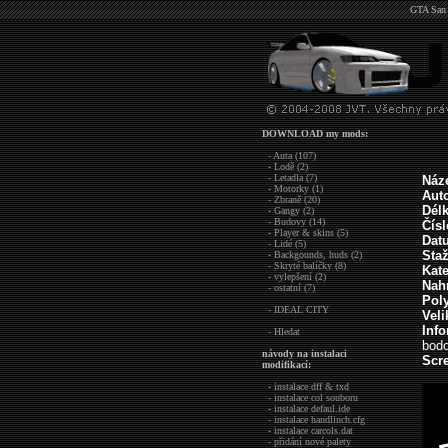
GTA San 
DOWNLOAD my mods:
- Auta (107)
- Lodě (2)
- Letadla (7)
Náz
- Motorky (1)
Aut
- Zbraně (20)
Dél
- Gangy (2)
- Budovy (14)
Čís
- Player & skins (5)
Dat
- Lidé (5)
Sta
- Backgounds, huds (2)
- Skryté balíčky (8)
Kate
- vylepšení (2)
Nah
- ostatní (7)
Pol
- IDEAL CITY
Veli
Inf
- Hledat
bodo
návody na instalaci
Scre
modifikací:
- instalace dff & txd
- instalace col souboru
- instalace defaul.ide
- instalace handlinch.cfg
- instalace carcols.dat
- přidání nové palety