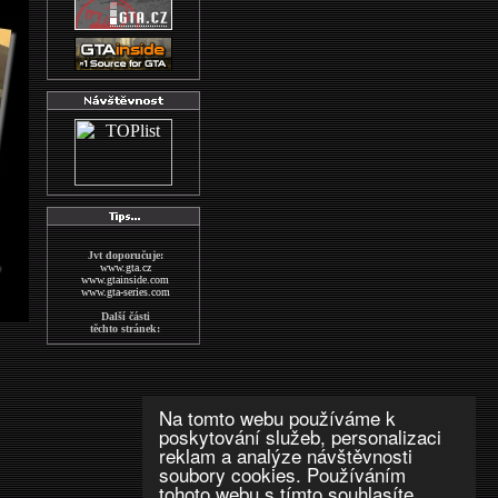
Jvt doporučuje:
www.gta.cz
www.gtainside.com
www.gta-series.com
Další části
těchto stránek:
GTA San Andreas
GTA Vice City
The Sims2
Wallpapers
MAFIA
Na tomto webu používáme k
indexs
poskytování služeb, personalizaci
GTA CZECH FORUM
reklam a analýze návštěvnosti
Další stránky
soubory cookies. Používáním
o hře GTA:
www.gta-downloads.com
tohoto webu s tímto souhlasíte.
www.grandtheftauto.fr