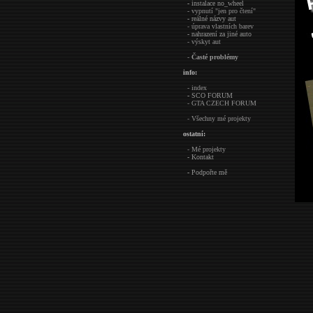
- instalace no_wheel
- vypnutí "jen pro čtení"
- reálné názvy aut
- úprava vlastních barev
- nahrazení za jiné auto
- výskyt aut
-
Časté problémy
info:
- index
- SCO FORUM
- GTA CZECH FORUM
- Všechny mé projekty
ostatní:
- Mé projekty
- Kontakt
- Podpořte mě