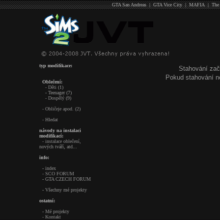
GTA San Andreas
|
GTA Vice City
|
MAFIA
|
The
typ modifikace:
Stahování zač
Pokud stahování n
Oblečení:
- Děti (1)
- Teenager (7)
- Dospělý (9)
- Obličeje apod. (2)
- Hledat
návody na instalaci
modifikací:
- instalace oblečení,
nových tváří, atd...
info:
- index
- SCO FORUM
- GTA CZECH FORUM
- Všechny mé projekty
ostatní:
- Mé projekty
- Kontakt