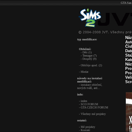
GTA San 
Náz
typ modifikace:
Aut
Čís
Oblečení:
Da
- Děti (1)
Sta
- Teenager (7)
- Dospělý (9)
Kat
Náz
- Obličeje apod. (2)
Pro
- Hledat
Pro
Vel
návody na instalaci
Scr
modifikací:
- instalace oblečení,
nových tváří, atd...
info:
- index
- SCO FORUM
- GTA CZECH FORUM
- Všechny mé projekty
ostatní:
- Mé projekty
- Kontakt