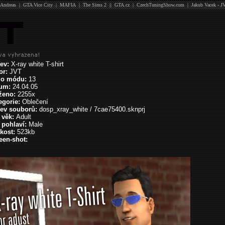
Andreas
|
GTA Vice City
|
MAFIA
|
The Sims 2
||
GTA.cz
|
CzechTuningShow.com
|
Jakub Vacek - J
ev:
X-ray white T-shirt
or:
JVT
lo módu:
13
tum:
24.04.05
ženo:
2255x
egorie:
Oblečení
ev souborů:
dosp_xray_white / 7cae75400.sknprj
 věk:
Adult
 pohlaví:
Male
ikost:
523kb
een-shot: