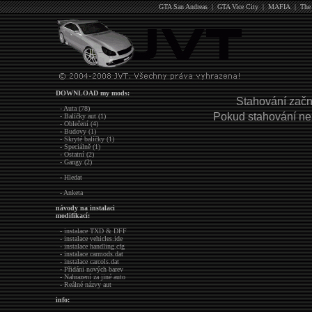
GTA San Andreas
|
GTA Vice City
|
MAFIA
|
The
DOWNLOAD my mods:
Stahování začn
- Auta (78)
Pokud stahování ne
- Balíčky aut (1)
- Oblečení (4)
- Budovy (1)
- Skryté balíčky (1)
- Speciálně (1)
- Ostatní (2)
- Gangy (2)
- Hledat
- Anketa
návody na instalaci
modifikací:
- instalace TXD & DFF
- instalace vehicles.ide
- instalace handling.cfg
- instalace carmods.dat
- instalace carcols.dat
- Přidáni nových barev
- Nahrazení za jiné auto
- Reálné názvy aut
info: