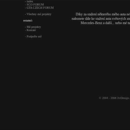
- index
- SCO FORUM
- GTA CZECH FORUM
Díky za stažení některého mého auta n
- Všechny mé projekty
naleznete dále ke stažení auta světových z
ostatní:
Mercedes-Benz a další... nebo mé tun
- Mé projekty
- Kontakt
- Podpořte mě
© 2004 - 2008
JvtDesign.